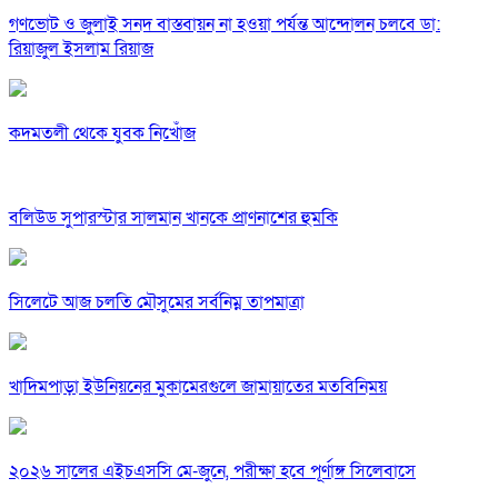
গণভোট ও জুলাই সনদ বাস্তবায়ন না হওয়া পর্যন্ত আন্দোলন চলবে ডা:
রিয়াজুল ইসলাম রিয়াজ
কদমতলী থেকে যুবক নিখোঁজ
বলিউড সুপারস্টার সালমান খানকে প্রাণনাশের হুমকি
সিলেটে আজ চলতি মৌসুমের সর্বনিম্ন তাপমাত্রা
খাদিমপাড়া ইউনিয়নের মুকামেরগুলে জামায়াতের মতবিনিময়
২০২৬ সালের এইচএসসি মে-জুনে, পরীক্ষা হবে পূর্ণাঙ্গ সিলেবাসে