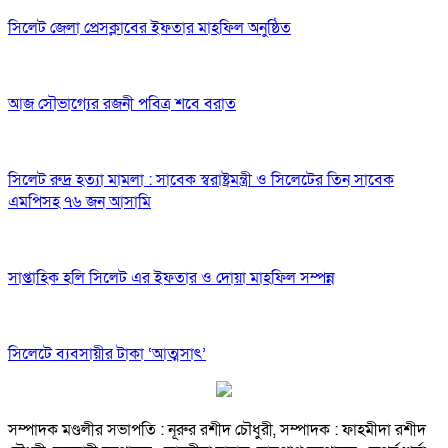
সিলেট জেলা প্রেসক্লাবের ইফতার মাহফিল অনুষ্ঠিত
আজ সৌভাগ্যের রজনী পবিত্র শবে বরাত
সিলেট রুদ্র হত্যা মামলা : সাবেক স্বরাষ্ট্রমন্ত্রী ও সিলেটের তিন সাবেক
এমপিসহ ৭৬ জন আসামি
সাপ্তাহিক হলি সিলেট এর ইফতার ও দোয়া মাহফিল সম্পন্ন
সিলেটে ব্যবসায়ীর টাকা ‘আত্মসাৎ’
সম্পাদক মণ্ডলীর সভাপতি : নূরুর রশীদ চৌধুরী, সম্পাদক : ফাহমীদা রশীদ