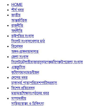
HOME
শীর্ষ খবর
জাতীয়
আন্তর্জাতিক
রাজনীতি
অর্থনীতি
রাষ্ট্রপতির সংবাদ
সিলেট সংবাদ
খেলার মাঠ
বিনোদন
অঙ্গন-প্রাঙ্গন
আদালত
জেলা সংবাদ
সিলেট
মৌলভীবাজার
সুনামগঞ্জ
হবিগঞ্জ
উপজেলা সংবাদ
এক্সক্লুসিভ
কৃষি
গণমাধ্যম
গুণীজন
দেশের খবর
ঢাকা
ধর্ম পাতা
পরিবেশ
পর্যটন
প্রবাস
বিশেষ প্রতিবেদন
মতামত
শিক্ষা
সংগঠনের খবর
সম্পাদকীয়
সাহিত্য
স্বাস্থ্য ও চিকিৎসা