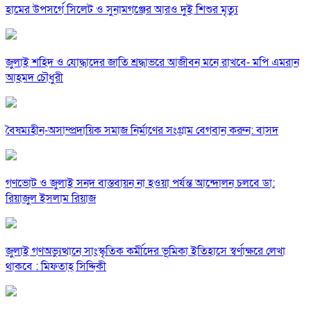
হামের উপসর্গে সিলেট ও সুনামগঞ্জের আরও দুই শিশুর মৃত্যু
জুলাই শহিদ ও যোদ্ধাদের জাতি শ্রদ্ধাভরে আজীবন মনে রাখবে- মপি এমরান
আহমদ চৌধুরী
বৈষম্যহীন-অসাম্প্রদায়িক সমাজ নির্মাণের সংগ্রাম বেগবান করুন: বাসদ
গণভোট ও জুলাই সনদ বাস্তবায়ন না হওয়া পর্যন্ত আন্দোলন চলবে ডা:
রিয়াজুল ইসলাম রিয়াজ
জুলাই গণঅভ্যুত্থানে সাংস্কৃতিক কর্মীদের ভূমিকা ইতিহাসে স্বর্ণাক্ষরে লেখা
থাকবে : মিফতাহ্ সিদ্দিকী