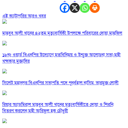
এই ক্যাটাগরির আরও খবর
মাহবুব আলী খানের ৪২তম মৃত্যুবার্ষিকী উপলক্ষে পরিবারের দোয়া মাহফিল
১৮নং ওয়ার্ড বিএনপির উদ্যোগে মতবিনিময় ও উন্মুক্ত আলোচনা সভা-মন্ত্রী
খন্দকার মুক্তাদির
সিলেট মহানগর বিএনপির সভাপতি পদে পুনর্বহাল নাসিম, ভারমুক্ত লোদী
রিয়ার অ্যাডমিরাল মাহবুব আলী খানের মৃত্যুবার্ষিকীতে দোয়া ও শিরনি
বিতরণ করলেন মন্ত্রী আরিফুল হক চৌধুরী