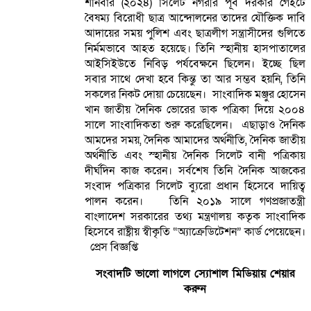
শনিবার (২০২৪) সিলেট নগরীর পূর্ব দরকার গেইটে
বৈষম্য বিরোধী ছাত্র আন্দোলনের তাদের যৌক্তিক দাবি
আদায়ের সময় পুলিশ এবং ছাত্রলীগ সন্ত্রাসীদের গুলিতে
নির্মমভাবে আহত হয়েছে। তিনি স্হানীয় হাসপাতালের
আইসিইউতে নিবিড় পর্যবেক্ষনে ছিলেন। ইচ্ছে ছিল
সবার সাথে দেখা হবে কিন্তু তা আর সম্ভব হয়নি, তিনি
সকলের নিকট দোয়া চেয়েছেন। সাংবাদিক মঞ্জুর হোসেন
খান জাতীয় দৈনিক ভোরের ডাক পত্রিকা দিয়ে ২০০৪
সালে সাংবাদিকতা শুরু করেছিলেন। এছাড়াও দৈনিক
আমদের সময়, দৈনিক আমাদের অর্থনীতি, দৈনিক জাতীয়
অর্থনীতি এবং স্হানীয় দৈনিক সিলেট বানী পত্রিকায়
দীর্ঘদিন কাজ করেন। সর্বশেষ তিনি দৈনিক আজকের
সংবাদ পত্রিকার সিলেট ব্যুরো প্রধান হিসেবে দায়িত্ব
পালন করেন। তিনি ২০১৯ সালে গণপ্রজাতন্ত্রী
বাংলাদেশ সরকারের তথ্য মন্ত্রণালয় কতৃক সাংবাদিক
হিসেবে রাষ্ট্রীয় স্বীকৃতি “অ্যাক্রেডিটেশন” কার্ড পেয়েছেন।
প্রেস বিজ্ঞপ্তি
সংবাদটি ভালো লাগলে স্যোশাল মিডিয়ায় শেয়ার
করুন