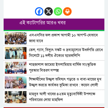
এই ক্যাটাগরির আরও খবর
এসএসসির ফল প্রকাশ আগামী ১০ আগস্ট-যেভাবে
জানা যাবে
তেল, গ্যাস, বিদ্যুৎ সঙ্কট ও দ্রব্যমূল্যের ঊর্ধ্বগতি রোধে
সিলেটে ১১ দলীয় ঐক্যের স্মারকলিপি
শাহজালাল জামেয়া ইসলামিয়ায় বার্ষিক সাংস্কৃতিক
পুরস্কার বিতরণ সম্পন্ন
শিক্ষার্থীদের উজ্জ্বল ভবিষ্যৎ গড়তে ও বাবা-মায়ের মুখ
উজ্জ্বল করতে কার্যকর ভূমিকা রাখবে : কয়েস লোদী
মাহবুব আলী খানের ৪২তম মৃত্যুবার্ষিকী উপলক্ষে
পরিবারের দোয়া মাহফিল