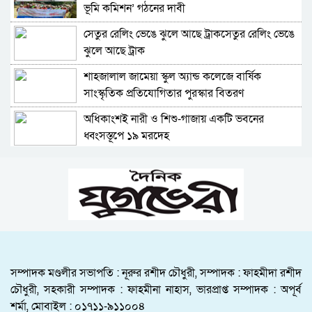
ভূমি কমিশন’ গঠনের দাবী
আনুষ্ঠানিকভাবে দায়িত্ব গ্রহণ
সেতুর রেলিং ভেঙে ঝুলে আছে ট্রাকসেতুর রেলিং ভেঙে
ইউনিক ও বেঙ্গল পরিবহনের সেই দুই বাসের
ঝুলে আছে ট্রাক
রেজিস্ট্রেশন বাতিল, মালিক-চালককে হাজিরের নির্দেশ
শাহজালাল জামেয়া স্কুল অ্যান্ড কলেজে বার্ষিক
সিলেট-আখাউড়া রেলপথ ডুয়েলগেজ ডাবল লাইন
সাংস্কৃতিক প্রতিযোগিতার পুরস্কার বিতরণ
করার দাবি সিলেট বিভাগ গণদাবি পরিষদের
অধিকাংশই নারী ও শিশু-গাজায় একটি ভবনের
জিয়া সংসদ সিলেট জেলা শাখার ‘জুলাই গণঅভ্যুত্থান
ধ্বংসস্তূপে ১৯ মরদেহ
এবং ঐক্যের রাজনীতি’ শীর্ষক আলোচনা
মহেশখালীর মাতারবাড়িতে পৌঁছেছেন প্রধানমন্ত্রী
হৃদয়ে জকিগঞ্জ সিলেটের ৫ম প্রতিষ্ঠাবার্ষিকী অনুষ্ঠিত
কুলাউড়া সীমান্তে ভারতের অভ্যন্তরে বিএসএফের
রাতারগুলে ব্যবস্থাপনায় ঘাটতি-ঝুঁকিপূর্ণ ওয়াচ টাওয়ার,
গুলিতে বাংলাদেশি নিহত
যানজটে নাকাল পর্যটক
সাংবাদিক দুলাল হোসেনের বাসায় চুরি, ৪ দিনেও
সিলেট ওসমানীনগরে সড়ক দুর্ঘটনা: পরিচয় মিলেছে
মালামাল উদ্ধার করতে পারেনি পুলিশ
নিহত ৯ জনেরই
সম্পাদক মণ্ডলীর সভাপতি : নূরুর রশীদ চৌধুরী, সম্পাদক : ফাহমীদা রশীদ
দুর্ঘটনায় নিহত প্রিতম দাসের বোনের লেখাপড়ার দায়িত্ব
চৌধুরী, সহকারী সম্পাদক : ফাহমীনা নাহাস, ভারপ্রাপ্ত সম্পাদক : অপূর্ব
শিশু জায়ফা ছিল বাবা-মায়ের কোল, হঠাৎ জোরে একটা
নেয়ার ঘোষণা জামায়াতের
শর্মা, মোবাইল : ০১৭১১-৯১১০০৪
শব্দ হলো.