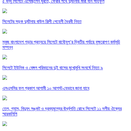
৫ বন্ধু সিলেটে এসেছিলেন ঘুরতে, ফেরার পথে দুর্ঘটনায় মারা যান সাইফুল
সিলেটের সড়ক দুর্ঘটনায় বাউল শিল্পী পেহেলী ভৈরবী নিহত
সবুজ বাংলাদেশ গড়ার প্রত্যয়ে সিলেটে বাবৌযুপ’র দ্বিতীয় পর্যায়ে বৃক্ষরোপণ কর্মসূচি
সম্পন্ন
সিলেটে ইউনিক ও বেঙ্গল পরিবহনের দুই বাসের মুখোমুখি সংঘর্ষে নিহত ৯
এসএসসির ফল প্রকাশ আগামী ১০ আগস্ট-যেভাবে জানা যাবে
তেল, গ্যাস, বিদ্যুৎ সঙ্কট ও দ্রব্যমূল্যের ঊর্ধ্বগতি রোধে সিলেটে ১১ দলীয় ঐক্যের
স্মারকলিপি