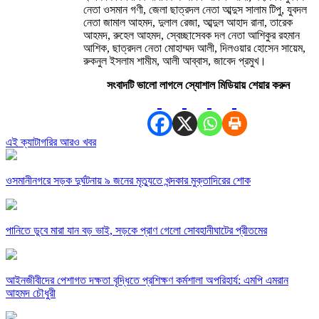
নেতা ওসমান গণী, জেলা ছাত্রদল নেতা আব্দুস সালাম টিপু, যুবদল
নেতা জামাল আহমদ, দুলাল রেজা, আব্দুল আহাদ রানা, তারেক
আহমদ, রুহেল আহমদ, স্বেচ্ছাসেবক দল নেতা আশিকুর রহমান
আশিক, ছাত্রদল নেতা মোহাম্মদ আলী, দিলওয়ার হোসেন সায়েম,
রুকনুল ইসলাম শামীম, আলী আব্বাস, জাবেদ প্রমুখ।
সংবাদটি ভালো লাগলে স্যোশাল মিডিয়ায় শেয়ার করুন
এই ক্যাটাগরির আরও খবর
ওসমানীনগরে সড়ক দুর্ঘটনায় ৯ জনের মৃত্যুতে খন্দকার মুক্তাদিরের শোক
পানিতে ডুবে মারা যান বড় ভাই, সড়কে প্রাণ গেলো সোবহানীঘাটের প্রীতমের
আইনজীবীদের পেশাগত দক্ষতা বৃদ্ধিতে প্রশিক্ষণ কর্মশালা অপরিহার্য: এমপি এমরান
আহমদ চৌধুরী