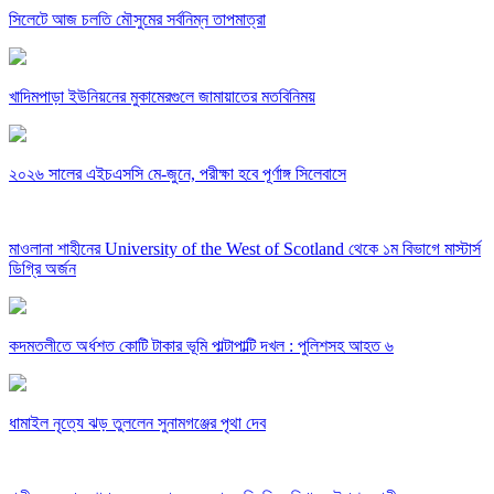
সিলেটে আজ চলতি মৌসুমের সর্বনিম্ন তাপমাত্রা
খাদিমপাড়া ইউনিয়নের মুকামেরগুলে জামায়াতের মতবিনিময়
২০২৬ সালের এইচএসসি মে-জুনে, পরীক্ষা হবে পূর্ণাঙ্গ সিলেবাসে
মাওলানা শাহীনের University of the West of Scotland থেকে ১ম বিভাগে মাস্টার্স
ডিগ্রি অর্জন
কদমতলীতে অর্ধশত কোটি টাকার ভূমি পাল্টাপাল্টি দখল : পুলিশসহ আহত ৬
ধামাইল নৃত্যে ঝড় তুললেন সুনামগঞ্জের পৃথা দেব