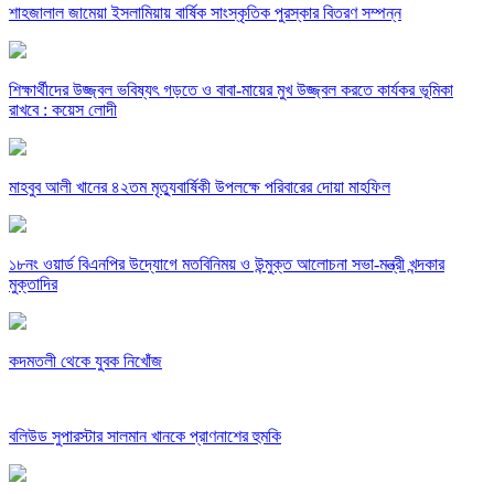
শাহজালাল জামেয়া ইসলামিয়ায় বার্ষিক সাংস্কৃতিক পুরস্কার বিতরণ সম্পন্ন
শিক্ষার্থীদের উজ্জ্বল ভবিষ্যৎ গড়তে ও বাবা-মায়ের মুখ উজ্জ্বল করতে কার্যকর ভূমিকা
রাখবে : কয়েস লোদী
মাহবুব আলী খানের ৪২তম মৃত্যুবার্ষিকী উপলক্ষে পরিবারের দোয়া মাহফিল
১৮নং ওয়ার্ড বিএনপির উদ্যোগে মতবিনিময় ও উন্মুক্ত আলোচনা সভা-মন্ত্রী খন্দকার
মুক্তাদির
কদমতলী থেকে যুবক নিখোঁজ
বলিউড সুপারস্টার সালমান খানকে প্রাণনাশের হুমকি