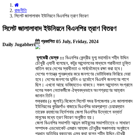
রাজনীতি
সিলেট জালালাবাদ ইউনিয়নে বিএনপির ত্রাণ বিতরণ
সিলেট জালালাবাদ ইউনিয়নে বিএনপির ত্রাণ বিতরণ
প্রকাশিত 05 July, Friday, 2024
Daily Jugabheri
যুগভেরী ডেস্ক :::
বিএনপির কেন্দ্রীয় যুগ্ম মহাসচিব শহীদ উদ্দিন
চৌধুরী এ্যানী বলেছেন, কটুর আন্দোলনের মাধ্যমে পরাধীনতা চুক্তি
বাতিল করে দেশের স্বাধীনতা ও সার্বভৌমত্ব রক্ষা করা হবে।
দেশের গণতন্ত্র পুনরুদ্ধার করে জনগণের ভোটাধিকার ফিরিয়ে দেয়া
হবে। দেশের জনগণের দুর্দিন ও দুর্ভোগে বিএনপি জনগণের পাশে
ছিল। এখনো আছে ভবিষ্যতেও থাকবে। সকল আন্দোলন সংগ্রামে
দলের সকল নেতাকর্মীকে ঐক্যবদ্ধভাবে অংশগ্রহণের আহ্বান
জানান তিনি।
শুক্রবার (৫ জুলাই) বিকেলে সিলেট সদর উপজেলার ১নং জালালাবাদ
ইউনিয়নের কুরিরগাঁও বাজারে বিএনপির ভারপ্রাপ্ত চেয়ারম্যান
তারেক রহমানের নির্দেশনায় জেলা বিএনপির উদ্যোগে বন্যার্ত
মানুষের মধ্যে ত্রণ বিতরণ অনুষ্ঠিত হয়।
জেলা বিএনপির সভাপতি আব্দুল কাইয়ুমের সভাপতিত্বে ও সাধারণ
সম্পাদক এডভোকেট এমরান আহমদ চৌধুরীর সঞ্চালনায় অনুষ্ঠানে
প্রধান অতিথির বক্তব্যে এসব কথা বলেন শহীদ উদ্দিন চৌধুরী