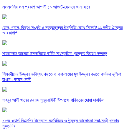
এসএসসির ফল প্রকাশ আগামী ১০ আগস্ট-যেভাবে জানা যাবে
তেল, গ্যাস, বিদ্যুৎ সঙ্কট ও দ্রব্যমূল্যের ঊর্ধ্বগতি রোধে সিলেটে ১১ দলীয় ঐক্যের
স্মারকলিপি
শাহজালাল জামেয়া ইসলামিয়ায় বার্ষিক সাংস্কৃতিক পুরস্কার বিতরণ সম্পন্ন
শিক্ষার্থীদের উজ্জ্বল ভবিষ্যৎ গড়তে ও বাবা-মায়ের মুখ উজ্জ্বল করতে কার্যকর ভূমিকা
রাখবে : কয়েস লোদী
মাহবুব আলী খানের ৪২তম মৃত্যুবার্ষিকী উপলক্ষে পরিবারের দোয়া মাহফিল
১৮নং ওয়ার্ড বিএনপির উদ্যোগে মতবিনিময় ও উন্মুক্ত আলোচনা সভা-মন্ত্রী খন্দকার
মুক্তাদির