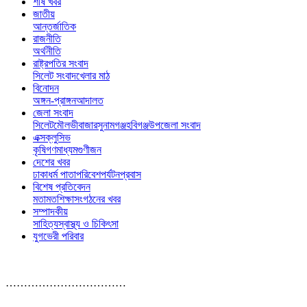
শীর্ষ খবর
জাতীয়
আন্তর্জাতিক
রাজনীতি
অর্থনীতি
রাষ্ট্রপতির সংবাদ
সিলেট সংবাদ
খেলার মাঠ
বিনোদন
অঙ্গন-প্রাঙ্গন
আদালত
জেলা সংবাদ
সিলেট
মৌলভীবাজার
সুনামগঞ্জ
হবিগঞ্জ
উপজেলা সংবাদ
এক্সক্লুসিভ
কৃষি
গণমাধ্যম
গুণীজন
দেশের খবর
ঢাকা
ধর্ম পাতা
পরিবেশ
পর্যটন
প্রবাস
বিশেষ প্রতিবেদন
মতামত
শিক্ষা
সংগঠনের খবর
সম্পাদকীয়
সাহিত্য
স্বাস্থ্য ও চিকিৎসা
যুগভেরী পরিবার
……………………………