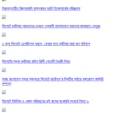
নিরাপত্তাহীন বিছানাকান্দি বাস্তবায়ন হয়নি ইকোপার্কের পরিকল্পনা
সিলেটে দুর্ঘটনায় আহতদের দেখতে ওসমানী হাসপাতালে মহানগর জামায়াত নেতৃবৃন্দ
৫ বন্ধু সিলেটে এসেছিলেন ঘুরতে, ফেরার পথে দুর্ঘটনায় মারা যান সাইফুল
সিলেটের সড়ক দুর্ঘটনায় বাউল শিল্পী পেহেলী ভৈরবী নিহত
সবুজ বাংলাদেশ গড়ার প্রত্যয়ে সিলেটে বাবৌযুপ’র দ্বিতীয় পর্যায়ে বৃক্ষরোপণ কর্মসূচি
সম্পন্ন
সিলেটে ইউনিক ও বেঙ্গল পরিবহনের দুই বাসের মুখোমুখি সংঘর্ষে নিহত ৯