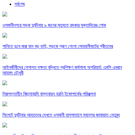
সর্বশেষ
ওসমানীনগরে সড়ক দুর্ঘটনায় ৯ জনের মৃত্যুতে খন্দকার মুক্তাদিরের শোক
পানিতে ডুবে মারা যান বড় ভাই, সড়কে প্রাণ গেলো সোবহানীঘাটের প্রীতমের
আইনজীবীদের পেশাগত দক্ষতা বৃদ্ধিতে প্রশিক্ষণ কর্মশালা অপরিহার্য: এমপি এমরান
আহমদ চৌধুরী
নিরাপত্তাহীন বিছানাকান্দি বাস্তবায়ন হয়নি ইকোপার্কের পরিকল্পনা
সিলেটে দুর্ঘটনায় আহতদের দেখতে ওসমানী হাসপাতালে মহানগর জামায়াত নেতৃবৃন্দ