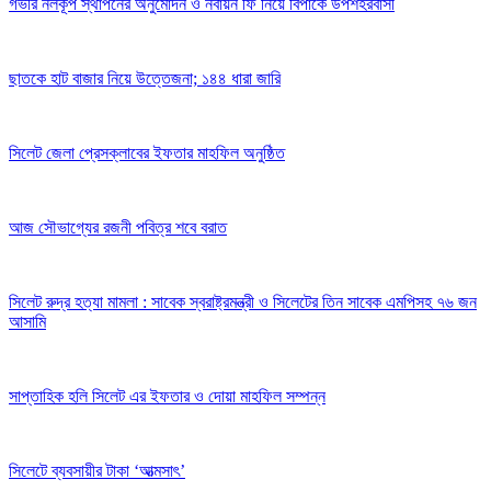
গভীর নলকূপ স্থাপনের অনুমোদন ও নবায়ন ফি নিয়ে বিপাকে উপশহরবাসী
ছাতকে হাট বাজার নিয়ে উত্তেজনা; ১৪৪ ধারা জারি
সিলেট জেলা প্রেসক্লাবের ইফতার মাহফিল অনুষ্ঠিত
আজ সৌভাগ্যের রজনী পবিত্র শবে বরাত
সিলেট রুদ্র হত্যা মামলা : সাবেক স্বরাষ্ট্রমন্ত্রী ও সিলেটের তিন সাবেক এমপিসহ ৭৬ জন
আসামি
সাপ্তাহিক হলি সিলেট এর ইফতার ও দোয়া মাহফিল সম্পন্ন
সিলেটে ব্যবসায়ীর টাকা ‘আত্মসাৎ’