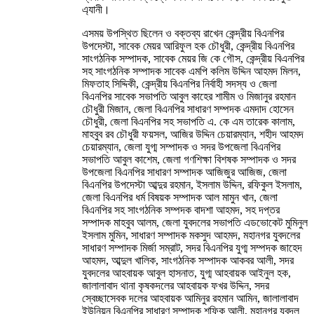
এ্যানী।
এসময় উপস্থিত ছিলেন ও বক্তব্য রাখেন কেন্দ্রীয় বিএনপির
উপদেস্টা, সাবেক মেয়র আরিফুল হক চৌধুরী, কেন্দ্রীয় বিএনপির
সাংগঠনিক সম্পাদক, সাবেক মেয়র জি কে গৌস, কেন্দ্রীয় বিএনপির
সহ সাংগঠনিক সম্পাদক সাবেক এমপি কলিম উদ্দিন আহমদ মিলন,
মিফতাহ সিদ্দিকী, কেন্দ্রীয় বিএনপির নির্বাহী সদস্য ও জেলা
বিএনপির সাবেক সভাপতি আবুল কাহের শামীম ও মিজানুর রহমান
চৌধুরী মিজান, জেলা বিএনপির সাধারণ সম্পদক এমদাদ হোসেন
চৌধুরী, জেলা বিএনপির সহ সভাপতি এ. কে এম তারেক কালাম,
মাহবুব রব চৌধুরী ফয়সল, আজির উদ্দিন চেয়ারম্যান, শহীদ আহমদ
চেয়ারম্যান, জেলা যুগ্ম সম্পাদক ও সদর উপজেলা বিএনপির
সভাপতি আবুল কাশেম, জেলা গণশিক্ষা বিশষক সম্পাদক ও সদর
উপজেলা বিএনপির সাধারণ সম্পাদক আজিজুর আজিজ, জেলা
বিএনপির উপদেস্টা আব্দুর রহমান, ইসলাম উদ্দিন, রফিকুল ইসলাম,
জেলা বিএনপির ধর্ম বিষয়ক সম্পাদক আল মামুন খান, জেলা
বিএনপির সহ সাংগঠনিক সম্পদক বাদশা আহমদ, সহ দপ্তর
সম্পাদক মাহবুব আলম, জেলা যুবদলের সভাপতি এডভোকেট মুমিনুল
ইসলাম মুমিন, সাধারণ সম্পাদক মকসুদ আহমদ, মহানগর যুবদলের
সাধারণ সম্পাদক মির্জা সম্রাট, সদর বিএনপির যুগ্ম সম্পদক জাহেদ
আহমদ, আব্দুল খালিক, সাংগঠনিক সম্পাদক আকবর আলী, সদর
যুবদলের আহবায়ক আবুল হাসনাত, যুগ্ম আহবায়ক আইনুল হক,
জালালাবাদ থানা কৃষকদলের আহবায়ক ফখর উদ্দিন, সদর
স্বেচ্ছাসেবক দলের আহবায়ক আমিনুর রহমান আমিন, জালালাবাদ
ইউনিয়ন বিএনপির সাধারণ সম্পাদক শফিক আলী, মহানগর যুবদল